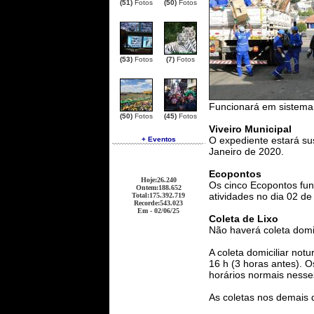
(51)
Fotos
(50)
Fotos
(53)
Fotos
(7)
Fotos
Funcionará em sistema
(50)
Fotos
(45)
Fotos
Viveiro Municipal
O expediente estará su
+ Eventos
Janeiro de 2020.
Ecopontos
Hoje
:26.240
Os cinco Ecopontos fu
Ontem
:188.652
atividades no dia 02 de
Total
:175.392.719
Recorde
:543.023
Em - 02/06/25
Coleta de Lixo
Não haverá coleta domic
A coleta domiciliar not
16 h (3 horas antes). O
horários normais nesse
As coletas nos demais d