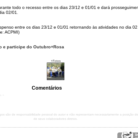
nte todo o recesso entre os dias 23/12 e 01/01 e dará prosseguime
dia 02/01.
spenso entre os dias 23/12 e 01/01 retornando às atividades no dia 02
te: ACPMI)
o e participe do Outubro+Rosa
+Fotos
Comentários
a »
tigos são de responsabilidade pessoal do autor e não representam necessariamente a posição 
de seus colaboradores diretos.