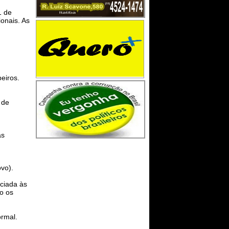
1 de
onais. As
eiros.
 de
às
ovo).
iciada às
ão os
ormal.