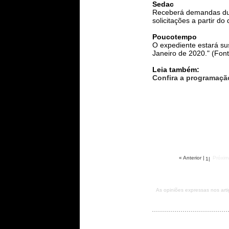
Sedac
Receberá demandas dura
solicitações a partir do 
Poucotempo
O expediente estará su
Janeiro de 2020." (Fon
Leia também:
Confira a programaçã
« Anterior
|
Próxim
1
|
As opiniões expressas nos ar