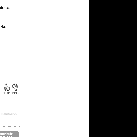
nto às
 de
1184
1333
do NJNews ou