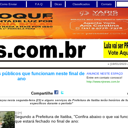
Como Enviar
F.A.Q
Dicas
Classificados
Contato
»
[19/01/2023 às 01
s públicos que funcionam neste final de
ANUNCIE NESTE ESPAÇO
Entre em contato conosco!
ano
http://www.njnews.com.br
Compartilhe
çou nesta segunda-feira (23) e alguns serviços da Prefeitura de Itatiba terão horários de 
específicos durante o período"
[-]
[+]
Segundo a Prefeitura de Itatiba, "Confira abaixo o que vai func
que estará fechado no final de ano: