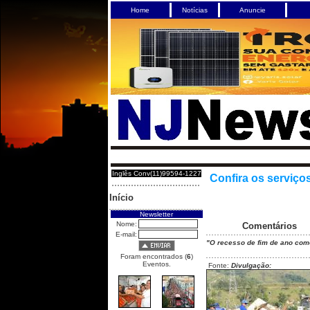
Home
Notícias
Anuncie
Inglês Conv(11)99594-1227
Confira os serviço
Início
Newsletter
Nome:
Comentários
E-mail:
"O recesso de fim de ano come
Foram encontrados (
6
)
Eventos.
Fonte:
Divulgação: