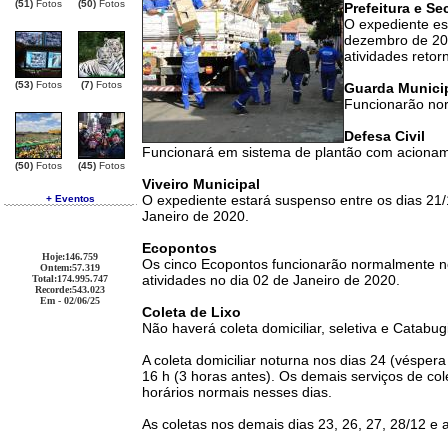
(51)
Fotos
(50)
Fotos
Prefeitura e Se
O expediente es
dezembro de 201
atividades retor
(53)
Fotos
(7)
Fotos
Guarda Munici
Funcionarão nor
Defesa Civil
Funcionará em sistema de plantão com acionam
(50)
Fotos
(45)
Fotos
Viveiro Municipal
O expediente estará suspenso entre os dias 21/
+ Eventos
Janeiro de 2020.
Ecopontos
Hoje
:146.759
Os cinco Ecopontos funcionarão normalmente n
Ontem
:57.319
atividades no dia 02 de Janeiro de 2020.
Total
:174.995.747
Recorde
:543.023
Em - 02/06/25
Coleta de Lixo
Não haverá coleta domiciliar, seletiva e Catabu
A coleta domiciliar noturna nos dias 24 (vésper
16 h (3 horas antes). Os demais serviços de col
horários normais nesses dias.
As coletas nos demais dias 23, 26, 27, 28/12 e 