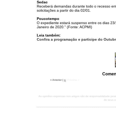
Sedac
Receberá demandas durante todo o recesso entr
solicitações a partir do dia 02/01.
Poucotempo
O expediente estará suspenso entre os dias 23/
Janeiro de 2020." (Fonte: ACPMI)
Leia também:
Confira a programação e participe do Outu
Comen
« Anterior
|
Próxima »
1
|
As opiniões expressas nos artigos são de responsabilidade pe
de seus c