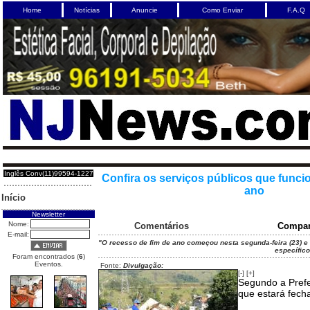
Home
Notícias
Anuncie
Como Enviar
F.A.Q
Inglês Conv(11)99594-1227
Confira os serviços públicos que funci
ano
Início
Newsletter
Nome:
Comentários
Compar
E-mail:
"O recesso de fim de ano começou nesta segunda-feira (23) e a
específico
Foram encontrados (
6
)
Eventos.
Fonte:
Divulgação:
[-]
[+]
Segundo a Prefei
que estará fecha