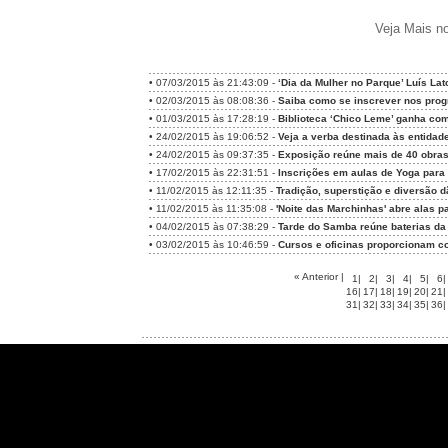
Veja Mais no
•
07/03/2015 às 21:43:09 -
‘Dia da Mulher no Parque’ Luís Lat
•
02/03/2015 às 08:08:36 -
Saiba como se inscrever nos prog
•
01/03/2015 às 17:28:19 -
Biblioteca ‘Chico Leme’ ganha co
•
24/02/2015 às 19:06:52 -
Veja a verba destinada às entidad
•
24/02/2015 às 09:37:35 -
Exposição reúne mais de 40 obras
•
17/02/2015 às 22:31:51 -
Inscrições em aulas de Yoga para
•
11/02/2015 às 12:11:35 -
Tradição, superstição e diversão d
•
11/02/2015 às 11:35:08 -
'Noite das Marchinhas' abre alas pa
•
04/02/2015 às 07:38:29 -
Tarde do Samba reúne baterias da
•
03/02/2015 às 10:46:59 -
Cursos e oficinas proporcionam c
« Anterior
|
1
|
2
|
3
|
4
|
5
|
6
|
16
|
17
|
18
|
19
|
20
|
21
|
31
|
32
|
33
|
34
|
35
|
36
|