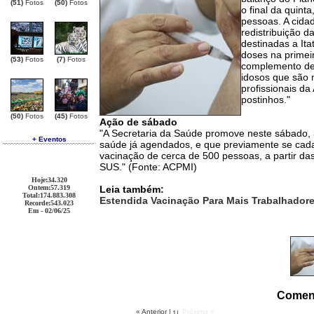
(51)
Fotos
(50)
Fotos
o final da quint
pessoas. A cida
redistribuição d
destinadas a It
doses na primei
(53)
Fotos
(7)
Fotos
complemento de 
idosos que são 
profissionais d
postinhos."
(50)
Fotos
(45)
Fotos
Ação de sábado
"A Secretaria da Saúde promove neste sábado, 
+ Eventos
saúde já agendados, e que previamente se cadast
vacinação de cerca de 500 pessoas, a partir das
SUS." (Fonte: ACPMI)
Hoje
:34.320
Ontem
:57.319
Leia também:
Total
:174.883.308
Estendida Vacinação Para Mais Trabalhadore
Recorde
:543.023
Em - 02/06/25
Comen
« Anterior
|
Próxima »
1
|