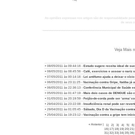
As opiniões expressas nos artigos são de responsabilidade pe
de seus c
Veja Mais n
•
08/05/2011 às 09:44:16 -
Estudo sugere receita ideal de su
•
08/05/2011 às 08:45:56 -
Café, exercícios e assoar o nariz s
•
07/05/2011 às 00:14:16 -
Lei antifumo ajuda a deixar o vício
•
06/05/2011 às 23:11:25 -
Vacinação contra Gripe, Itatiba já
•
06/05/2011 às 22:36:13 -
Conferência Municipal de Saúde e
•
05/05/2011 às 01:47:19 -
Mais dois casos de DENGUE são co
•
01/05/2011 às 20:19:59 -
Feijão-de-corda pode ser ‘arma’ c
•
29/04/2011 às 23:22:08 -
Insuficiência renal pode ser rever
•
29/04/2011 às 01:05:45 -
Sábado, Dia D da Vacinação contra
•
25/04/2011 às 19:23:12 -
Vacinação contra a gripe tem iníci
« Anterior
|
1
|
2
|
3
|
4
|
5
|
6
|
16
|
17
|
18
|
19
|
20
|
21
|
31
|
32
|
33
|
34
|
35
|
36
|