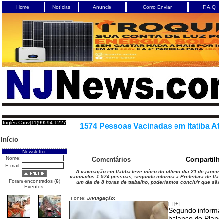
Home
Notícias
Anuncie
Como Enviar
F.A.Q
Inglês Conv(11)99594-1227
1574 Pessoas Vacinadas em Itatiba 
Início
Newsletter
Nome:
Comentários
Compartil
E-mail:
A vacinação em Itatiba teve início do ultimo dia 21 de janeir
vacinados 1.574 pessoas, segundo informa a Prefeitura de Ita
Foram encontrados (
6
)
um dia de 8 horas de trabalho, poderíamos concluir que s
Eventos.
Fonte:
Divulgação:
[-]
[+]
Segundo informa 
balanço do Plano