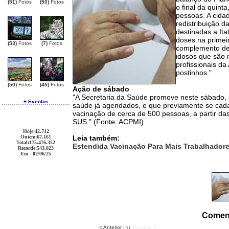
(51)
Fotos
(50)
Fotos
o final da quint
pessoas. A cida
redistribuição d
destinadas a It
doses na primei
(53)
Fotos
(7)
Fotos
complemento de 
idosos que são 
profissionais d
postinhos."
(50)
Fotos
(45)
Fotos
Ação de sábado
"A Secretaria da Saúde promove neste sábado, 
+ Eventos
saúde já agendados, e que previamente se cadast
vacinação de cerca de 500 pessoas, a partir das
SUS." (Fonte: ACPMI)
Hoje
:42.712
Ontem
:67.161
Leia também:
Total
:175.476.352
Estendida Vacinação Para Mais Trabalhadore
Recorde
:543.023
Em - 02/06/25
Comen
« Anterior
|
Próxima »
1
|