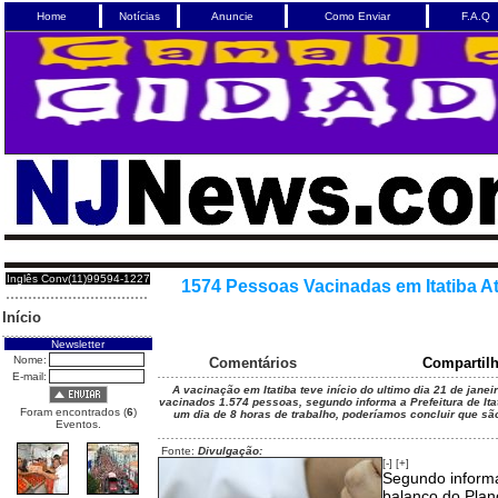
Home
Notícias
Anuncie
Como Enviar
F.A.Q
Inglês Conv(11)99594-1227
1574 Pessoas Vacinadas em Itatiba 
Início
Newsletter
Nome:
Comentários
Compartil
E-mail:
A vacinação em Itatiba teve início do ultimo dia 21 de janeir
vacinados 1.574 pessoas, segundo informa a Prefeitura de Ita
Foram encontrados (
6
)
um dia de 8 horas de trabalho, poderíamos concluir que s
Eventos.
Fonte:
Divulgação:
[-]
[+]
Segundo informa 
balanço do Plano