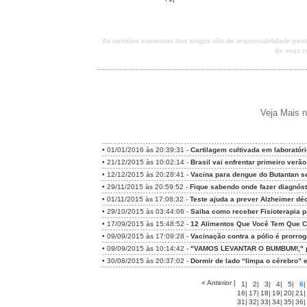
As opiniões expressas nos artigos são de responsabilidade pe
de seus c
Veja Mais n
•
01/01/2016 às 20:39:31 -
Cartilagem cultivada em laboratóri
•
21/12/2015 às 10:02:14 -
Brasil vai enfrentar primeiro ver
•
12/12/2015 às 20:28:41 -
Vacina para dengue do Butantan se
•
29/11/2015 às 20:59:52 -
Fique sabendo onde fazer diagnósti
•
01/11/2015 às 17:08:32 -
Teste ajuda a prever Alzheimer d
•
29/10/2015 às 03:44:06 -
Saiba como receber Fisioterapia p
•
17/09/2015 às 15:48:52 -
12 Alimentos Que Você Tem Que C
•
09/09/2015 às 17:09:28 -
Vacinação contra a pólio é prorrog
•
09/09/2015 às 10:14:42 -
"VAMOS LEVANTAR O BUMBUM!," p
•
30/08/2015 às 20:37:02 -
Dormir de lado “limpa o cérebro”
« Anterior
|
1
|
2
|
3
|
4
|
5
|
6
|
16
|
17
|
18
|
19
|
20
|
21
|
31
|
32
|
33
|
34
|
35
|
36
|