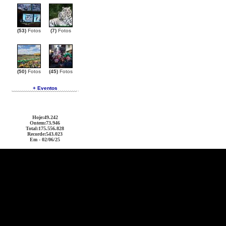
(53)
Fotos
(7)
Fotos
(50)
Fotos
(45)
Fotos
+ Eventos
Hoje
:49.242
Ontem
:73.946
Total
:175.556.828
Recorde
:543.023
Em - 02/06/25