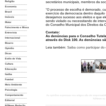
Religião
secretários municipais, membros da so
...............................
Economia
“O processo de escolha é demorado, cu
...............................
Brasil
exercício da democracia dentro daquilo 
...............................
desejamos sucesso aos eleitos e que ele
Imóveis
...............................
sendo violado ou necessitando de interv
Motor
do Conselho Municipal dos Direitos da 
...............................
Falecimento e Missa
...............................
Contato:
Entrevista
...............................
As denúncias para o Conselho Tutelar
Internacional
através do Disk 100. As denúncias s
...............................
Bizarro
...............................
Leia também:
Saiba como participar do 
Opinião
...............................
Dicas
...............................
Estilo de Vida
...............................
Cultura
...............................
Educação
...............................
Itatiba
...............................
Futebol
...............................
Meio Ambiente
...............................
Psicologia
...............................
Comportamento
As opiniões expressas nos artigos são de responsabi
...............................
NJNews ou d
Editorial
...............................
NJNews Redação