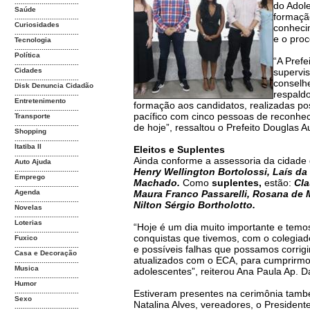
...............................
do Adol
Saúde
formação
...............................
Curiosidades
conheci
...............................
e o pro
Tecnologia
...............................
Política
“A Pref
...............................
Cidades
supervis
...............................
conselh
Disk Denuncia Cidadão
respaldo
...............................
Entretenimento
formação aos candidatos, realizadas po
...............................
pacífico com cinco pessoas de reconhec
Transporte
...............................
de hoje”, ressaltou o Prefeito Douglas A
Shopping
...............................
Itatiba II
Eleitos e Suplentes
...............................
Ainda conforme a assessoria da cidade 
Auto Ajuda
...............................
Henry Wellington Bortolossi, Laís da 
Emprego
Machado.
Como
suplentes,
estão:
Cla
...............................
Agenda
Maura Franco Passarelli, Rosana de M
...............................
Nilton Sérgio Bortholotto.
Novelas
...............................
Loterias
“Hoje é um dia muito importante e temo
...............................
conquistas que tivemos, com o colegiado
Fuxico
...............................
e possíveis falhas que possamos corrig
Casa e Decoração
atualizados com o ECA, para cumprirmos
...............................
Musica
adolescentes”, reiterou Ana Paula Ap. Da
...............................
Humor
...............................
Estiveram presentes na cerimônia també
Sexo
Natalina Alves, vereadores, o Presiden
...............................