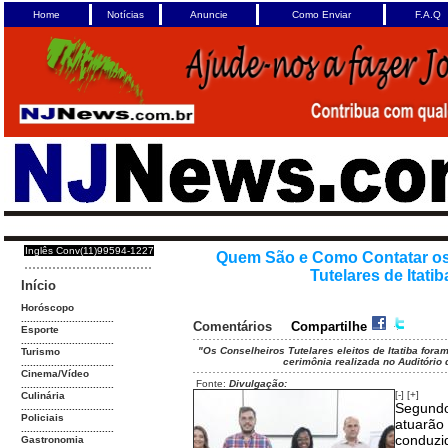
Home
Notícias
Anuncie
Como Enviar
F.A.Q
Inglês Conv(11)99594-1227
Quem São e Como Contatar os
Tutelares de Itati
Início
Horóscopo
...............................
Comentários
Compartilhe
Esporte
...............................
"Os Conselheiros Tutelares eleitos de Itatiba fora
Turismo
cerimônia realizada no Auditório 
...............................
Cinema/Vídeo
Fonte:
Divulgação:
...............................
[-]
[+]
Culinária
Segundo 
...............................
Policiais
atuarão 
...............................
conduzid
Gastronomia