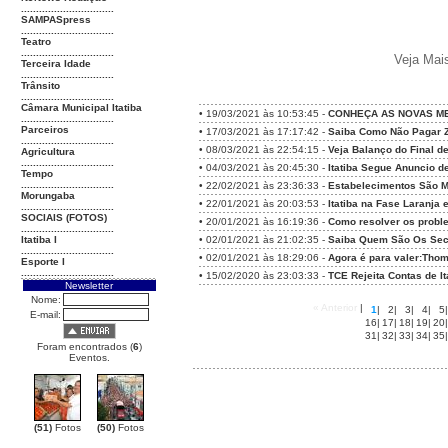
...............................
SAMPASpress
...............................
Teatro
...............................
Veja Mai
Terceira Idade
...............................
Trânsito
...............................
Câmara Municipal Itatiba
•
19/03/2021 às 10:53:45 -
CONHEÇA AS NOVAS ME
...............................
Parceiros
•
17/03/2021 às 17:17:42 -
Saiba Como Não Pagar Z
...............................
•
08/03/2021 às 22:54:15 -
Veja Balanço do Final d
Agricultura
...............................
•
04/03/2021 às 20:45:30 -
Itatiba Segue Anuncio d
Tempo
...............................
•
22/02/2021 às 23:36:33 -
Estabelecimentos São M
Morungaba
•
22/01/2021 às 20:03:53 -
Itatiba na Fase Laranja 
...............................
SOCIAIS (FOTOS)
•
20/01/2021 às 16:19:36 -
Como resolver os proble
...............................
Itatiba I
•
02/01/2021 às 21:02:35 -
Saiba Quem São Os Secr
...............................
•
02/01/2021 às 18:29:06 -
Agora é para valer:Thom
Esporte I
...............................
•
15/02/2020 às 23:03:33 -
TCE Rejeita Contas de It
Newsletter
Nome:
« Anterior
|
1
|
2
|
3
|
4
|
5
|
E-mail:
16
|
17
|
18
|
19
|
20
|
31
|
32
|
33
|
34
|
35
|
Foram encontrados (
6
)
Eventos.
(51)
Fotos
(50)
Fotos