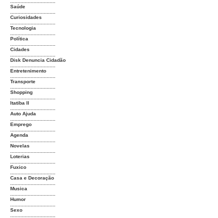
...............................
Saúde
...............................
Curiosidades
...............................
Tecnologia
...............................
Política
...............................
Cidades
...............................
Disk Denuncia Cidadão
...............................
Entretenimento
...............................
Transporte
...............................
Shopping
...............................
Itatiba II
...............................
Auto Ajuda
...............................
Emprego
...............................
Agenda
...............................
Novelas
...............................
Loterias
...............................
Fuxico
...............................
Casa e Decoração
...............................
Musica
...............................
Humor
...............................
Sexo
...............................