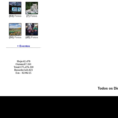
(53)
Fotos
(7)
Fotos
(50)
Fotos
(45)
Fotos
+ Eventos
Hoje
:42.470
Ontem
:67.161
Total
:175.476.110
Recorde
:543.023
Em - 02/06/25
Todos os Di
Ralph Lauren Outlet
Coach Outlet
Cheap Handbags
Oakley Sunglasses
Christian Louboutin Out
Coach Outlet
Christian Louboutin Outlet
Michael Kors Outlet
Coach Outlet
Burberry Outlet
Ralph 
Replica
Oakley Sunglasses
Louis Vuitton Outlet
Christian Louboutin Outlet
Oakley Sunglasses
C