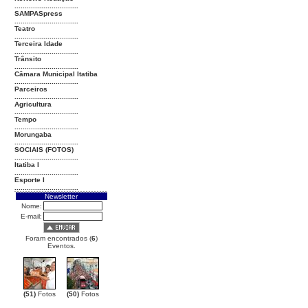
...............................
SAMPASpress
...............................
Teatro
...............................
Terceira Idade
...............................
Trânsito
...............................
Câmara Municipal Itatiba
...............................
Parceiros
...............................
Agricultura
...............................
Tempo
...............................
Morungaba
...............................
SOCIAIS (FOTOS)
...............................
Itatiba I
...............................
Esporte I
...............................
Newsletter
Nome:
E-mail:
Foram encontrados (
6
)
Eventos.
(51)
Fotos
(50)
Fotos