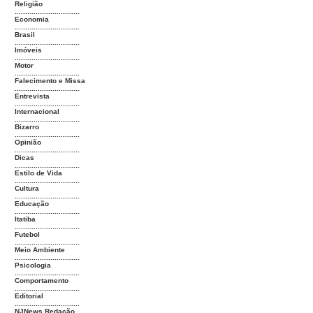
Religião
...............................
Economia
...............................
Brasil
...............................
Imóveis
...............................
Motor
...............................
Falecimento e Missa
...............................
Entrevista
...............................
Internacional
...............................
Bizarro
...............................
Opinião
...............................
Dicas
...............................
Estilo de Vida
...............................
Cultura
...............................
Educação
...............................
Itatiba
...............................
Futebol
...............................
Meio Ambiente
...............................
Psicologia
...............................
Comportamento
...............................
Editorial
...............................
NJNews Redação