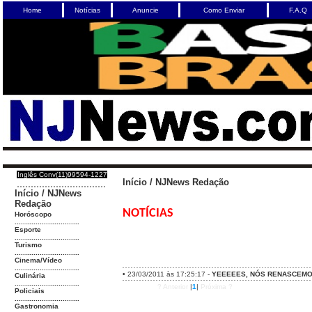
Home
Notícias
Anuncie
Como Enviar
F.A.Q
Inglês Conv(11)99594-1227
Início
/
NJNews Redação
Início
/
NJNews
Redação
NOTÍCIAS
Horóscopo
...............................
Esporte
...............................
Turismo
...............................
Cinema/Vídeo
...............................
•
23/03/2011 às 17:25:17 -
YEEEEES, NÓS RENASCEM
Culinária
...............................
? Anterior
|
1
|
Próxima ?
Policiais
...............................
Gastronomia