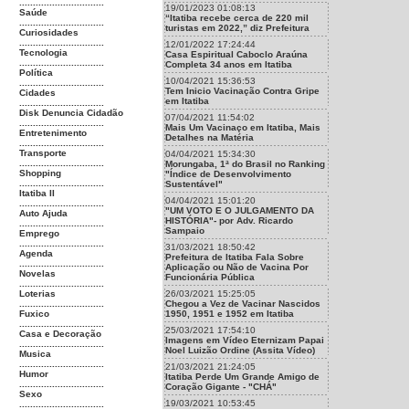
...............................
19/01/2023 01:08:13
Saúde
“Itatiba recebe cerca de 220 mil
...............................
turistas em 2022,” diz Prefeitura
Curiosidades
...............................
12/01/2022 17:24:44
Tecnologia
Casa Espiritual Caboclo Araúna
...............................
Completa 34 anos em Itatiba
Política
10/04/2021 15:36:53
...............................
Tem Inicio Vacinação Contra Gripe
Cidades
em Itatiba
...............................
Disk Denuncia Cidadão
07/04/2021 11:54:02
...............................
Mais Um Vacinaço em Itatiba, Mais
Entretenimento
Detalhes na Matéria
...............................
Transporte
04/04/2021 15:34:30
...............................
Morungaba, 1ª do Brasil no Ranking
Shopping
"Índice de Desenvolvimento
...............................
Sustentável"
Itatiba II
04/04/2021 15:01:20
...............................
"UM VOTO E O JULGAMENTO DA
Auto Ajuda
HISTÓRIA"- por Adv. Ricardo
...............................
Sampaio
Emprego
...............................
31/03/2021 18:50:42
Agenda
Prefeitura de Itatiba Fala Sobre
...............................
Aplicação ou Não de Vacina Por
Novelas
Funcionária Pública
...............................
Loterias
26/03/2021 15:25:05
...............................
Chegou a Vez de Vacinar Nascidos
Fuxico
1950, 1951 e 1952 em Itatiba
...............................
25/03/2021 17:54:10
Casa e Decoração
Imagens em Vídeo Eternizam Papai
...............................
Noel Luizão Ordine (Assita Vídeo)
Musica
...............................
21/03/2021 21:24:05
Humor
Itatiba Perde Um Grande Amigo de
...............................
Coração Gigante - "CHÁ"
Sexo
19/03/2021 10:53:45
...............................