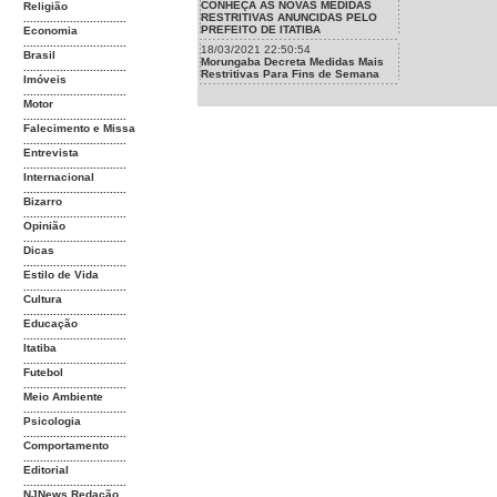
CONHEÇA AS NOVAS MEDIDAS
Religião
RESTRITIVAS ANUNCIDAS PELO
...............................
PREFEITO DE ITATIBA
Economia
...............................
18/03/2021 22:50:54
Brasil
Morungaba Decreta Medidas Mais
...............................
Restritivas Para Fins de Semana
Imóveis
...............................
Motor
...............................
Falecimento e Missa
...............................
Entrevista
...............................
Internacional
...............................
Bizarro
...............................
Opinião
...............................
Dicas
...............................
Estilo de Vida
...............................
Cultura
...............................
Educação
...............................
Itatiba
...............................
Futebol
...............................
Meio Ambiente
...............................
Psicologia
...............................
Comportamento
...............................
Editorial
...............................
NJNews Redação