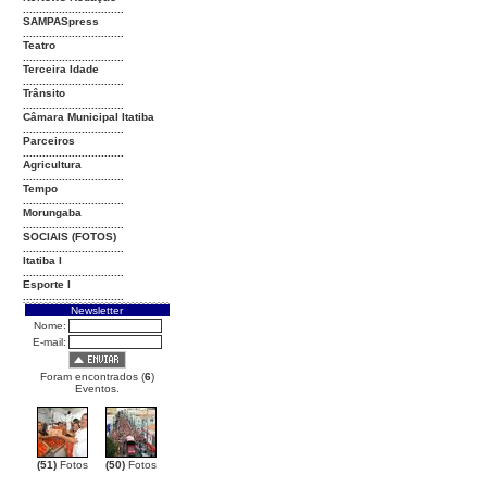
...............................
SAMPASpress
...............................
Teatro
...............................
Terceira Idade
...............................
Trânsito
...............................
Câmara Municipal Itatiba
...............................
Parceiros
...............................
Agricultura
...............................
Tempo
...............................
Morungaba
...............................
SOCIAIS (FOTOS)
...............................
Itatiba I
...............................
Esporte I
...............................
Newsletter
Nome:
E-mail:
Foram encontrados (
6
)
Eventos.
(51)
Fotos
(50)
Fotos