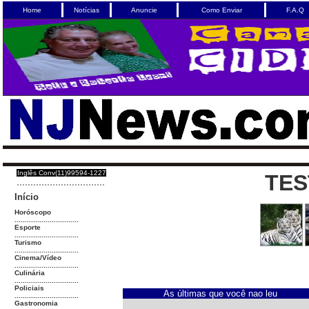
Home
Notícias
Anuncie
Como Enviar
F.A.Q
Inglês Conv(11)99594-1227
TES
Início
Horóscopo
...............................
Esporte
...............................
Turismo
...............................
Cinema/Vídeo
...............................
Culinária
...............................
Policiais
As últimas que você nao leu
...............................
Gastronomia