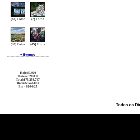
(53)
Fotos
(7)
Fotos
(50)
Fotos
(45)
Fotos
+ Eventos
Hoje
:80.920
Ontem
:328.839
Total
:175.258.747
Recorde
:543.023
Em - 02/06/25
Todos os Di
Ralph Lauren Outlet
Coach Outlet
Cheap Handbags
Oakley Sunglasses
Christian Louboutin Out
Coach Outlet
Christian Louboutin Outlet
Michael Kors Outlet
Coach Outlet
Burberry Outlet
Ralph 
Replica
Oakley Sunglasses
Louis Vuitton Outlet
Christian Louboutin Outlet
Oakley Sunglasses
C